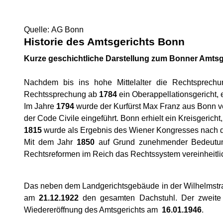
Quelle: AG Bonn
Historie des Amtsgerichts Bonn
Kurze geschichtliche Darstellung zum Bonner Amtsg
Nachdem bis ins hohe Mittelalter die Rechtsprech
Rechtssprechung ab
1784
ein Oberappellationsgericht, 
Im Jahre
1794
wurde der Kurfürst Max Franz aus Bonn ve
der Code Civile eingeführt. Bonn erhielt ein Kreisgeri
1815
wurde als Ergebnis des Wiener Kongresses nach d
Mit dem Jahr
1850
auf Grund zunehmender Bedeutung
Rechtsreformen im Reich das Rechtssystem vereinheitlic
Das neben dem Landgerichtsgebäude in der Wilhelmstra
am
21.12.1922
den gesamten Dachstuhl. Der zweite
Wiedereröffnung des Amtsgerichts am
16.01.1946
.