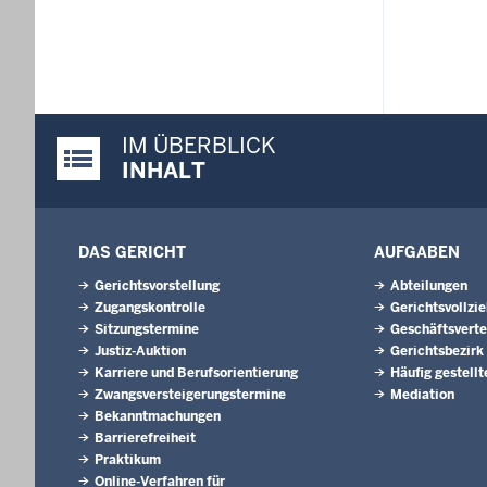
IM ÜBERBLICK
Justiz-Portal im Überblick:
INHALT
DAS GERICHT
AUFGABEN
Gerichtsvorstellung
Abteilungen
Zugangskontrolle
Gerichtsvollzi
Sitzungstermine
Geschäftsverte
Justiz-Auktion
Gerichtsbezirk
Karriere und Berufsorientierung
Häufig gestellt
Zwangsversteigerungstermine
Mediation
Bekanntmachungen
Barrierefreiheit
Praktikum
Online-Verfahren für