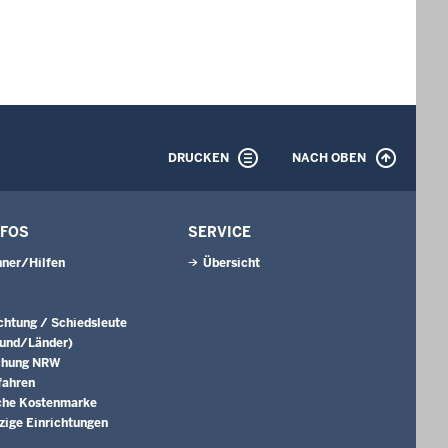
DRUCKEN
NACH OBEN
NFOS
SERVICE
ner/Hilfen
Übersicht
ichtung / Schiedsleute
Bund/Länder)
chung NRW
fahren
che Kostenmarke
ige Einrichtungen