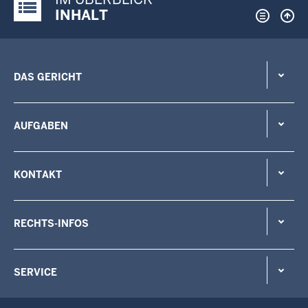
Justiz-Portal im Überblick:
INHALT
DAS GERICHT
AUFGABEN
KONTAKT
RECHTS-INFOS
SERVICE