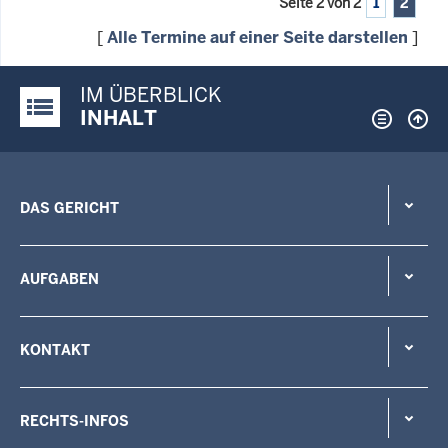
Seite 2 von 2
1
2
[
Alle Termine auf einer Seite darstellen
]
IM ÜBERBLICK
Justiz-Portal im Überblick:
INHALT
DAS GERICHT
AUFGABEN
KONTAKT
RECHTS-INFOS