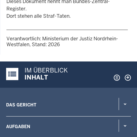
Dieses Dokument nennt man Bundes-Zentral-
Register.
Dort stehen alle Straf-Taten.
Verantwortlich: Ministerium der Justiz Nordrhein-
Westfalen, Stand: 2026
IM ÜBERBLICK
Justiz-Portal im Überblick:
INHALT
DAS GERICHT
AUFGABEN