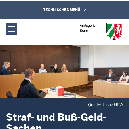
Direkt zum Inhalt
Amtsgericht Bonn: Straf- und Buß-
TECHNISCHES MENÜ
Leichte Sprache, Gebärdensprachenvideo
und Kontaktformular
Geld-Sachen
Quelle: Justiz NRW
Straf- und Buß-Geld-
Sachen