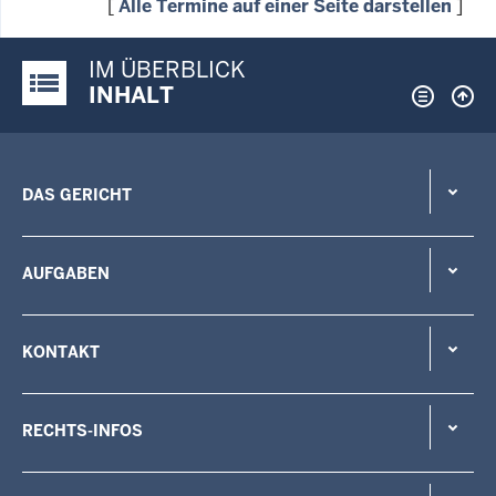
[
Alle Termine auf einer Seite darstellen
]
IM ÜBERBLICK
Justiz-Portal im Überblick:
INHALT
DAS GERICHT
AUFGABEN
KONTAKT
RECHTS-INFOS