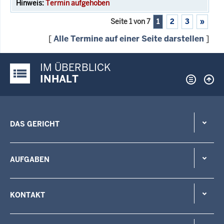
Termin aufgehoben
Seite 1 von 7
1
2
3
»
[
Alle Termine auf einer Seite darstellen
]
IM ÜBERBLICK
Justiz-Portal im Überblick:
INHALT
DAS GERICHT
AUFGABEN
KONTAKT