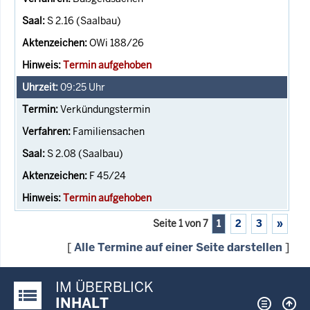
S 2.16 (Saalbau)
OWi 188/26
Termin aufgehoben
09:25
Uhr
Verkündungstermin
Familiensachen
S 2.08 (Saalbau)
F 45/24
Termin aufgehoben
Seite 1 von 7
1
2
3
»
[
Alle Termine auf einer Seite darstellen
]
IM ÜBERBLICK
Justiz-Portal im Überblick:
INHALT