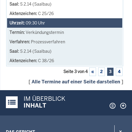
S 2.14 (Saalbau)
C 25/26
09:30
Uhr
Verkündungstermin
Prozessverfahren
S 2.14 (Saalbau)
C 38/26
Seite 3 von 4
«
2
3
4
[
Alle Termine auf einer Seite darstellen
]
IM ÜBERBLICK
Justiz-Portal im Überblick:
INHALT
DAS GERICHT