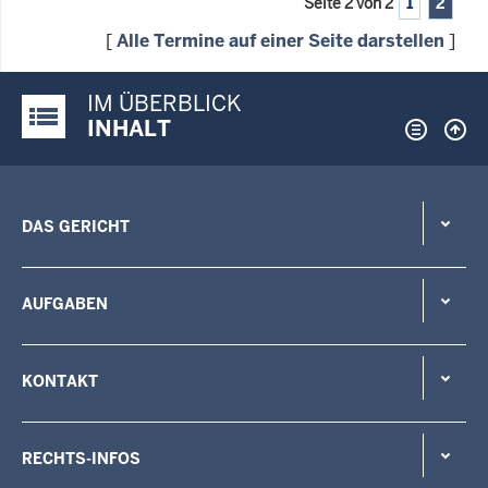
Seite 2 von 2
1
2
[
Alle Termine auf einer Seite darstellen
]
IM ÜBERBLICK
Justiz-Portal im Überblick:
INHALT
DAS GERICHT
AUFGABEN
KONTAKT
RECHTS-INFOS