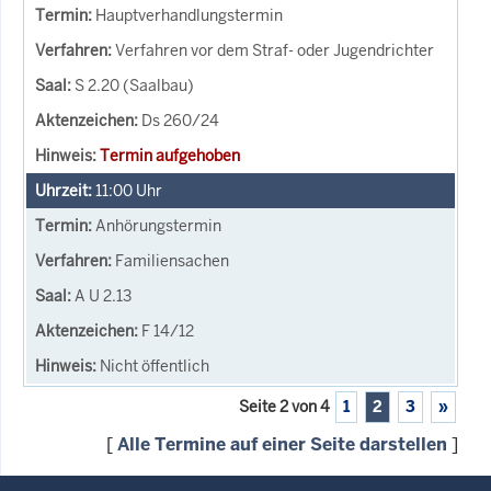
Hauptverhandlungstermin
Verfahren vor dem Straf- oder Jugendrichter
S 2.20 (Saalbau)
Ds 260/24
Termin aufgehoben
11:00
Uhr
Anhörungstermin
Familiensachen
A U 2.13
F 14/12
Nicht öffentlich
Seite 2 von 4
1
2
3
»
[
Alle Termine auf einer Seite darstellen
]