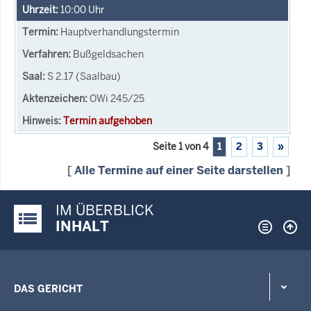
10:00
Uhr
Hauptverhandlungstermin
Bußgeldsachen
S 2.17 (Saalbau)
OWi 245/25
Termin aufgehoben
Seite 1 von 4
1
2
3
»
[
Alle Termine auf einer Seite darstellen
]
IM ÜBERBLICK
Justiz-Portal im Überblick:
INHALT
DAS GERICHT