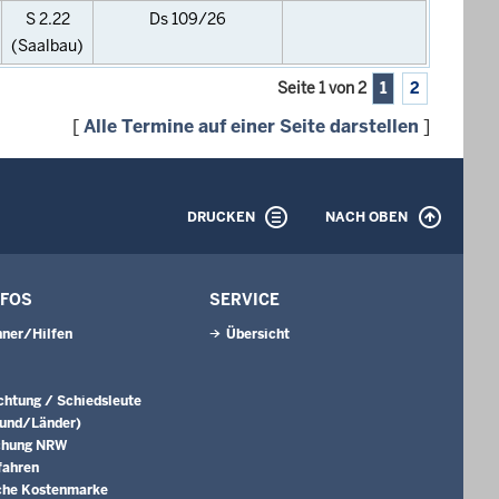
S 2.22
Ds 109/26
(Saalbau)
Seite 1 von 2
1
2
[
Alle Termine auf einer Seite darstellen
]
DRUCKEN
NACH OBEN
NFOS
SERVICE
ner/Hilfen
Übersicht
ichtung / Schiedsleute
Bund/Länder)
chung NRW
fahren
che Kostenmarke