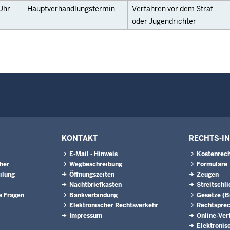
Uhr
Hauptverhandlungstermin
Verfahren vor dem Straf-
oder Jugendrichter
KONTAKT
RECHTS-I
E-Mail - Hinweis
Kostenrech
eher
Wegbeschreibung
Formulare
ilung
Öffnungszeiten
Zeugen
Nachtbriefkasten
Streitschl
e Fragen
Bankverbindung
Gesetze (
Elektronischer Rechtsverkehr
Rechtspre
Impressum
Online-Ver
Elektronis