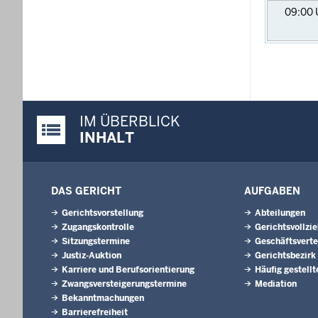
09:00
IM ÜBERBLICK
Justiz-Portal im Überblick:
INHALT
DAS GERICHT
AUFGABEN
Gerichtsvorstellung
Abteilungen
Zugangskontrolle
Gerichtsvollzi
Sitzungstermine
Geschäftsverte
Justiz-Auktion
Gerichtsbezirk
Karriere und Berufsorientierung
Häufig gestellt
Zwangsversteigerungstermine
Mediation
Bekanntmachungen
Barrierefreiheit