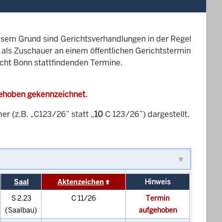
esem Grund sind Gerichtsverhandlungen in der Regel
it als Zuschauer an einem öffentlichen Gerichtstermin
icht Bonn stattfindenden Termine.
gehoben gekennzeichnet.
 (z.B. „C123/26” statt „
10
C 123/26”) dargestellt.
Saal
Aktenzeichen
Hinweis
S 2.23
C 11/26
Termin
(Saalbau)
aufgehoben