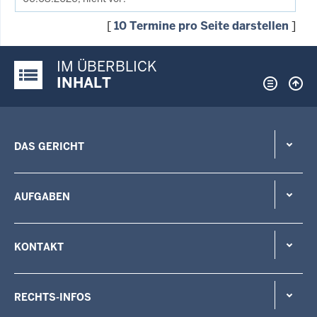
[
10 Termine pro Seite darstellen
]
IM ÜBERBLICK
Justiz-Portal im Überblick:
INHALT
DAS GERICHT
AUFGABEN
KONTAKT
RECHTS-INFOS