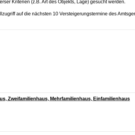
ser Kriterien (z.B. Art des Objekts, Lage) gesucht werden.
ellzugriff auf die nächsten 10 Versteigerungstermine des Amtsge
us, Zweifamilienhaus, Mehrfamilienhaus, Einfamilienhaus